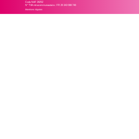
Code NAF 2825Z
N° TVA intracommunautaire : FR 26 343 088 746
Mentions légales