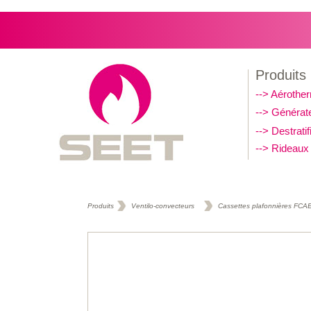
SEET Chauffage par air chaud et rayonnement
Produits
--> Aérothe
--> Générate
--> Destratif
--> Rideaux 
Produits
Ventilo-convecteurs
Cassettes plafonnières FCA