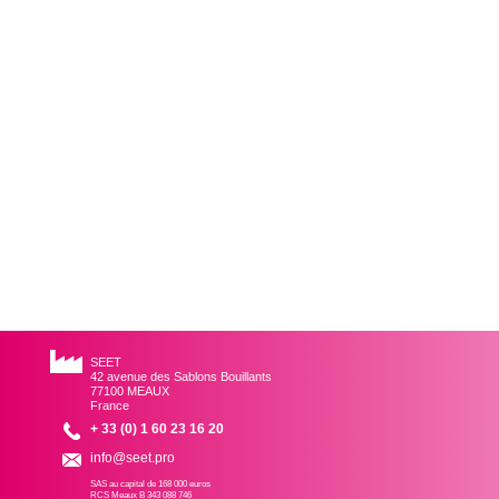
SEET
42 avenue des Sablons Bouillants
77100 MEAUX
France
+ 33 (0) 1 60 23 16 20
info@seet.pro
SAS au capital de 168 000 euros
RCS Meaux B 343 088 746