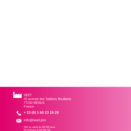
SEET
42 avenue des Sablons Bouillants
77100 MEAUX
France
+ 33 (0) 1 60 23 16 20
info@seet.pro
SAS au capital de 168 000 euros
RCS Meaux B 343 088 746