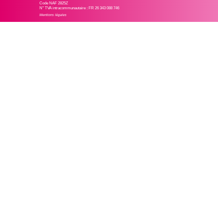
Code NAF 2825Z
N° TVA intracommunautaire : FR 26 343 088 746
Mentions légales