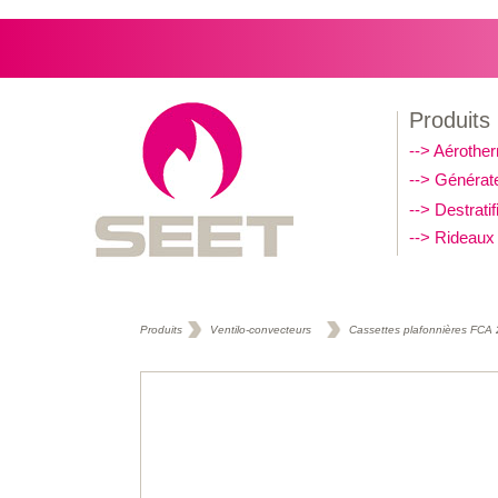
SEET Chauffage par air chaud et rayonnement
Produits
--> Aérothe
--> Générate
--> Destratif
--> Rideaux 
Produits
Ventilo-convecteurs
Cassettes plafonnières FCA 